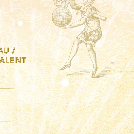
U /
TALENT