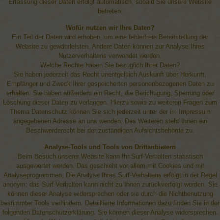
Erfassung dieser Daten erfolgt automatisch, sobald Sie unsere Website
betreten.
Wofür nutzen wir Ihre Daten?
Ein Teil der Daten wird erhoben, um eine fehlerfreie Bereitstellung der
Website zu gewährleisten. Andere Daten können zur Analyse Ihres
Nutzerverhaltens verwendet werden.
Welche Rechte haben Sie bezüglich Ihrer Daten?
Sie haben jederzeit das Recht unentgeltlich Auskunft über Herkunft,
Empfänger und Zweck Ihrer gespeicherten personenbezogenen Daten zu
erhalten. Sie haben außerdem ein Recht, die Berichtigung, Sperrung oder
Löschung dieser Daten zu verlangen. Hierzu sowie zu weiteren Fragen zum
Thema Datenschutz können Sie sich jederzeit unter der im Impressum
angegebenen Adresse an uns wenden. Des Weiteren steht Ihnen ein
Beschwerderecht bei der zuständigen Aufsichtsbehörde zu.
Analyse-Tools und Tools von Drittanbietern
Beim Besuch unserer Website kann Ihr Surf-Verhalten statistisch
ausgewertet werden. Das geschieht vor allem mit Cookies und mit
Analyseprogrammen. Die Analyse Ihres Surf-Verhaltens erfolgt in der Regel
anonym; das Surf-Verhalten kann nicht zu Ihnen zurückverfolgt werden. Sie
können dieser Analyse widersprechen oder sie durch die Nichtbenutzung
bestimmter Tools verhindern. Detaillierte Informationen dazu finden Sie in der
folgenden Datenschutzerklärung. Sie können dieser Analyse widersprechen.