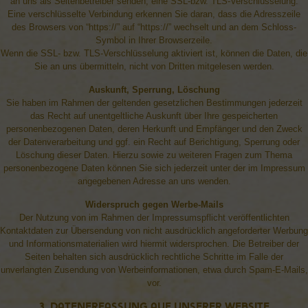
an uns als Seitenbetreiber senden, eine SSL-bzw. TLS-Verschlüsselung.
Eine verschlüsselte Verbindung erkennen Sie daran, dass die Adresszeile
des Browsers von “https://” auf “https://” wechselt und an dem Schloss-
Symbol in Ihrer Browserzeile.
Wenn die SSL- bzw. TLS-Verschlüsselung aktiviert ist, können die Daten, die
Sie an uns übermitteln, nicht von Dritten mitgelesen werden.
Auskunft, Sperrung, Löschung
Sie haben im Rahmen der geltenden gesetzlichen Bestimmungen jederzeit
das Recht auf unentgeltliche Auskunft über Ihre gespeicherten
personenbezogenen Daten, deren Herkunft und Empfänger und den Zweck
der Datenverarbeitung und ggf. ein Recht auf Berichtigung, Sperrung oder
Löschung dieser Daten. Hierzu sowie zu weiteren Fragen zum Thema
personenbezogene Daten können Sie sich jederzeit unter der im Impressum
angegebenen Adresse an uns wenden.
Widerspruch gegen Werbe-Mails
Der Nutzung von im Rahmen der Impressumspflicht veröffentlichten
Kontaktdaten zur Übersendung von nicht ausdrücklich angeforderter Werbung
und Informationsmaterialien wird hiermit widersprochen. Die Betreiber der
Seiten behalten sich ausdrücklich rechtliche Schritte im Falle der
unverlangten Zusendung von Werbeinformationen, etwa durch Spam-E-Mails,
vor.
3. Datenerfassung auf unserer Website