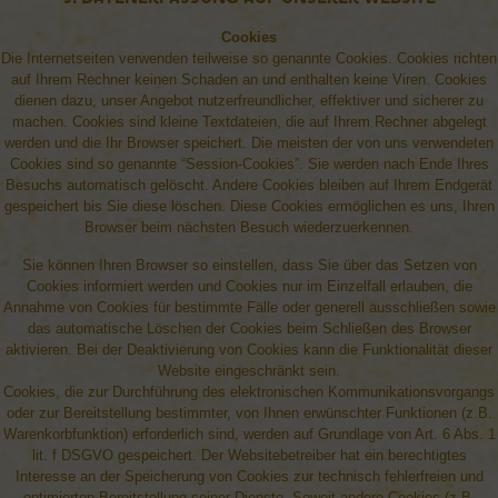
Cookies
Die Internetseiten verwenden teilweise so genannte Cookies. Cookies richten
auf Ihrem Rechner keinen Schaden an und enthalten keine Viren. Cookies
dienen dazu, unser Angebot nutzerfreundlicher, effektiver und sicherer zu
machen. Cookies sind kleine Textdateien, die auf Ihrem Rechner abgelegt
werden und die Ihr Browser speichert. Die meisten der von uns verwendeten
Cookies sind so genannte “Session-Cookies”. Sie werden nach Ende Ihres
Besuchs automatisch gelöscht. Andere Cookies bleiben auf Ihrem Endgerät
gespeichert bis Sie diese löschen. Diese Cookies ermöglichen es uns, Ihren
Browser beim nächsten Besuch wiederzuerkennen.
Sie können Ihren Browser so einstellen, dass Sie über das Setzen von
Cookies informiert werden und Cookies nur im Einzelfall erlauben, die
Annahme von Cookies für bestimmte Fälle oder generell ausschließen sowie
das automatische Löschen der Cookies beim Schließen des Browser
aktivieren. Bei der Deaktivierung von Cookies kann die Funktionalität dieser
Website eingeschränkt sein.
Cookies, die zur Durchführung des elektronischen Kommunikationsvorgangs
oder zur Bereitstellung bestimmter, von Ihnen erwünschter Funktionen (z.B.
Warenkorbfunktion) erforderlich sind, werden auf Grundlage von Art. 6 Abs. 1
lit. f DSGVO gespeichert. Der Websitebetreiber hat ein berechtigtes
Interesse an der Speicherung von Cookies zur technisch fehlerfreien und
optimierten Bereitstellung seiner Dienste. Soweit andere Cookies (z.B.