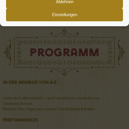
Ablehnen
Lindberghstraße 44
Keine Parkplätze direkt am Gelände!
Einstellungen
In der Manege von A-Z
Lasst euch überraschen – euch erwartet ein musikalischer
Gaumenschmaus.
Weitere Infos folgen auf unseren Social-Media-Kanälen.
Performances